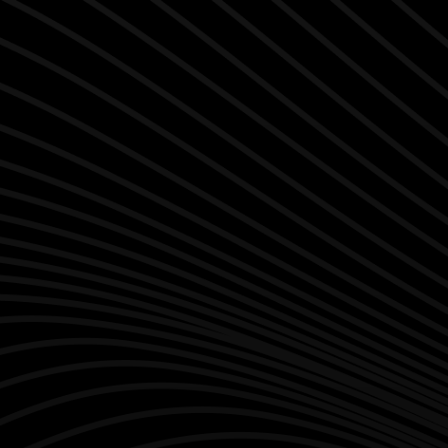
Web Development
Op maat gemaakte websites ontwikkeld met Webflow.
Voldoenend aan alle eisen van een gebruiksvriendelijk,
vindbare en overtuigende website.