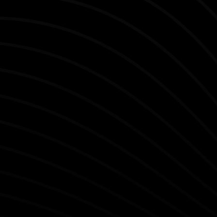
Van het creëren van overtuigende logo's en het
kiezen van levendige kleuren tot het definiëren van
jouw missie, visie en waarden.
Advies
Samen brainstormen over de beste oplossing of in
kaart brengen wat de beste richting is. Laten we
beginnen bij een goed plan.