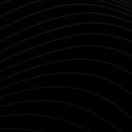
Web Design
Op maat gemaakte webdesigns die uw merk laten
schitteren. Niet alleen esthetisch maar ook
gebruiksvriendelijk en actie gedreven.
Branding